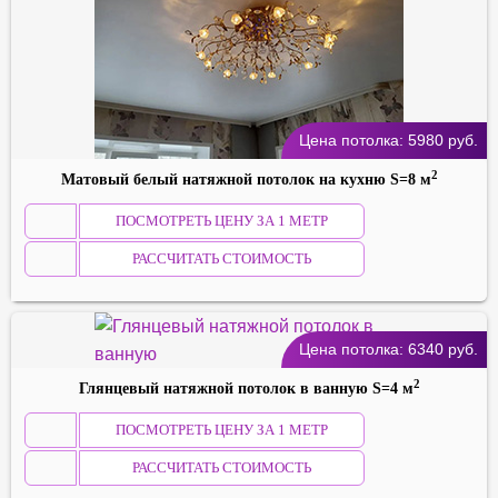
Цена потолка:
5980
руб.
2
Матовый белый натяжной потолок на кухню S=8 м
ПОСМОТРЕТЬ ЦЕНУ ЗА 1 МЕТР
РАССЧИТАТЬ СТОИМОСТЬ
Цена потолка:
6340
руб.
2
Глянцевый натяжной потолок в ванную S=4 м
ПОСМОТРЕТЬ ЦЕНУ ЗА 1 МЕТР
РАССЧИТАТЬ СТОИМОСТЬ