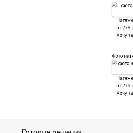
Натяжн
от
275
р
Хочу т
Фото нат
Натяжн
от
275
р
Хочу т
Готовые решения