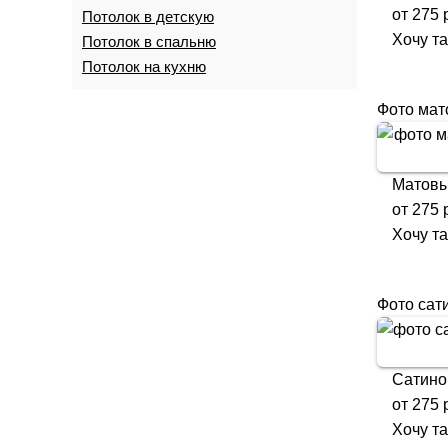
от
275
р
Потолок в детскую
Хочу т
Потолок в спальню
Потолок на кухню
Фото мат
Матовы
от
275
р
Хочу т
Фото сат
Сатино
от
275
р
Хочу т