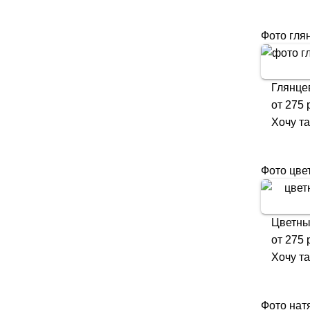
Фото гля
Глянце
от
275
р
Хочу т
Фото цве
Цветны
от
275
р
Хочу т
Фото нат