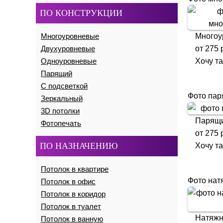
ПО КОНСТРУКЦИИ
Многоуровневые
Многоу
Двухуровневые
от
275
р
Одноуровневые
Хочу т
Парящий
С подсветкой
Фото пар
Зеркальный
3D потолки
Парящи
Фотопечать
от
275
р
ПО НАЗНАЧЕНИЮ
Хочу т
Потолок в квартире
Фото нат
Потолок в офис
Потолок в коридор
Потолок в туалет
Натяжн
Потолок в ванную