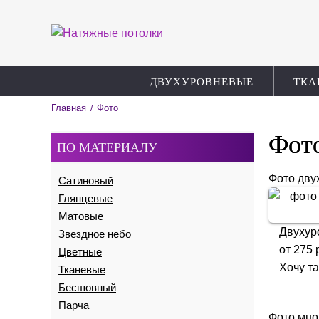
ДВУХУРОВНЕВЫЕ
ТКА
Главная
Фото
/
Фото
ПО МАТЕРИАЛУ
Фото дву
Сатиновый
Глянцевые
Матовые
Двухур
Звездное небо
от
275
р
Цветные
Хочу т
Тканевые
Бесшовный
Парча
Фото мно